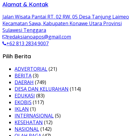
Alamat & Kontak
Jalan Wisata Pantai RT. 02 RW. 05 Desa Tanjung Laimeo
Kecamatan Sawa, Kabupaten Konawe Utara Provinsi
Sulawesi Tenggara
redaksianoapos@gmail.com
+62 813 2834 9007
Pilih Berita
ADVERTORIAL
(21)
BERITA
(3)
DAERAH
(749)
DESA DAN KELURAHAN
(114)
EDUKASI
(83)
EKOBIS
(117)
IKLAN
(1)
INTERNASIONAL
(5)
KESEHATAN
(12)
NASIONAL
(142)
OLAH RAGA
(47)