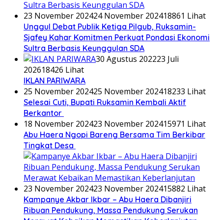
23 November 2024
24 November 2024
18861 Lihat
Unggul Debat Publik Ketiga Pilgub, Ruksamin-
Sjafey Kahar Komitmen Perkuat Pondasi Ekonomi
Sultra Berbasis Keunggulan SDA
30 Agustus 2022
23 Juli
2026
18426 Lihat
IKLAN PARIWARA
25 November 2024
25 November 2024
18233 Lihat
Selesai Cuti, Bupati Ruksamin Kembali Aktif
Berkantor
18 November 2024
23 November 2024
15971 Lihat
Abu Haera Ngopi Bareng Bersama Tim Berkibar
Tingkat Desa
23 November 2024
23 November 2024
15882 Lihat
Kampanye Akbar Ikbar – Abu Haera Dibanjiri
Ribuan Pendukung, Massa Pendukung Serukan