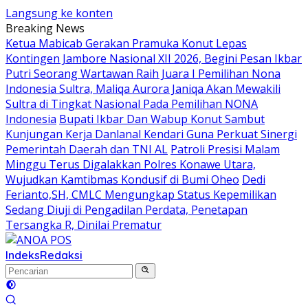
Langsung ke konten
Breaking News
Ketua Mabicab Gerakan Pramuka Konut Lepas
Kontingen Jambore Nasional XII 2026, Begini Pesan Ikbar
Putri Seorang Wartawan ‎Raih Juara I Pemilihan Nona
Indonesia Sultra, Maliqa Aurora Janiqa Akan Mewakili
Sultra di Tingkat Nasional Pada Pemilihan NONA
Indonesia
Bupati Ikbar Dan Wabup Konut Sambut
Kunjungan Kerja Danlanal Kendari Guna Perkuat Sinergi
Pemerintah Daerah dan TNI AL
Patroli Presisi Malam
Minggu Terus Digalakkan Polres Konawe Utara,
Wujudkan Kamtibmas Kondusif di Bumi Oheo
Dedi
Ferianto,SH, CMLC Mengungkap Status Kepemilikan
Sedang Diuji di Pengadilan Perdata, Penetapan
Tersangka R, Dinilai Prematur
Indeks
Redaksi