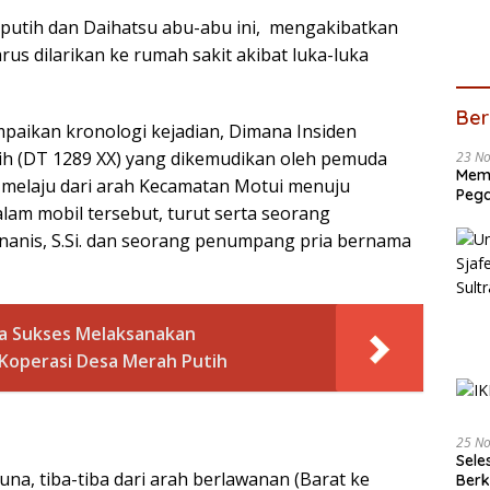
putih dan Daihatsu abu-abu ini, mengakibatkan
s dilarikan ke rumah sakit akibat luka-luka
Ber
paikan kronologi kejadian, Dimana Insiden
tih (DT 1289 XX) yang dikemudikan oleh pemuda
23 N
Memb
i, melaju dari arah Kecamatan Motui menuju
Pega
lam mobil tersebut, turut serta seorang
anis, S.Si. dan seorang penumpang pria bernama
a Sukses Melaksanakan
operasi Desa Merah Putih
25 N
Sele
una, tiba-tiba dari arah berlawanan (Barat ke
Ber