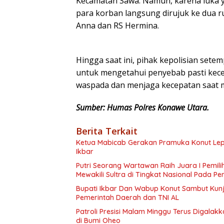
Kecamatan Sawa. Namun, karena luka y
para korban langsung dirujuk ke dua r
Anna dan RS Hermina.
Hingga saat ini, pihak kepolisian sete
untuk mengetahui penyebab pasti kece
waspada dan menjaga kecepatan saat mel
Sumber: Humas Polres Konawe Utara.
Berita Terkait
Ketua Mabicab Gerakan Pramuka Konut Lepa
Ikbar
Putri Seorang Wartawan ‎Raih Juara I Pemil
Mewakili Sultra di Tingkat Nasional Pada P
Bupati Ikbar Dan Wabup Konut Sambut Kunju
Pemerintah Daerah dan TNI AL
Patroli Presisi Malam Minggu Terus Digala
di Bumi Oheo