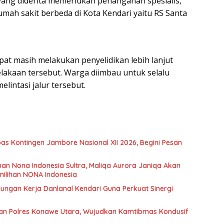
ang diderita memerlukan penanganan spesialis,
umah sakit berbeda di Kota Kendari yaitu RS Santa
mpat masih melakukan penyelidikan lebih lanjut
lakaan tersebut. Warga diimbau untuk selalu
intasi jalur tersebut.
s Kontingen Jambore Nasional XII 2026, Begini Pesan
ihan Nona Indonesia Sultra, Maliqa Aurora Janiqa Akan
emilihan NONA Indonesia
ngan Kerja Danlanal Kendari Guna Perkuat Sinergi
kkan Polres Konawe Utara, Wujudkan Kamtibmas Kondusif