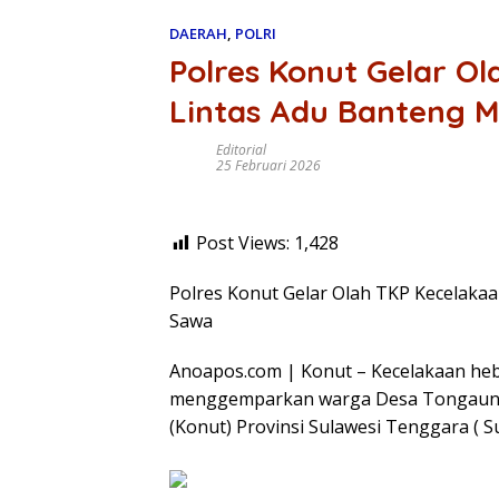
DAERAH
,
POLRI
Polres Konut Gelar Ol
Lintas Adu Banteng Mo
Editorial
25 Februari 2026
Post Views:
1,428
Polres Konut Gelar Olah TKP Kecelakaan
Sawa
Anoapos.com | Konut – Kecelakaan heba
menggemparkan warga Desa Tongauna
(Konut) Provinsi Sulawesi Tenggara ( Sul