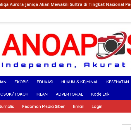
 Akan Mewakili Sultra di Tingkat Nasional Pada Pemilihan NONA 
HAN
EKOBIS
EDUKASI
HUKUM & KRIMINAL
KESEHATAN
SOSOK/TOKOH
IKLAN
ADVERTORIAL
Kode Etik
urnalis
Pedoman Media Siber
Email
Login