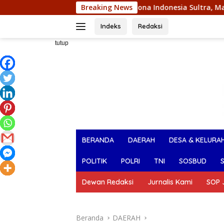
Langsung
Juara I Pemilihan Nona Indonesia Sultra, Maliqa Aurora Janiqa
Breaking News
ke
konten
Indeks
Redaksi
tutup
BERANDA
DAERAH
DESA & KELURA
POLITIK
POLRI
TNI
SOSBUD
Dewan Redaksi
Jurnalis Kami
SOP J
Beranda
DAERAH