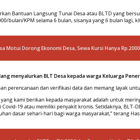
salurkan Bantuan Langsung Tunai Desa atau BLTD yang ber
0/bulan/KPM selama 6 bulan, sisanya yang 6 bulan lagi, ki
a Motui Dorong Ekonomi Desa, Sewa Kursi Hanya Rp.2000
edang menyalurkan BLT Desa kepada warga Keluarga Pene
an perencanaan dan verifikasi data dan memang layak untu
 yang kami berikan kepada masyarakat adalah untuk meri
Covid-19 atau memiliki penyakit kronis. Setidaknya, BLT-D
n dasar sehari-hari bagi warga masyarakat,” terang Hasr