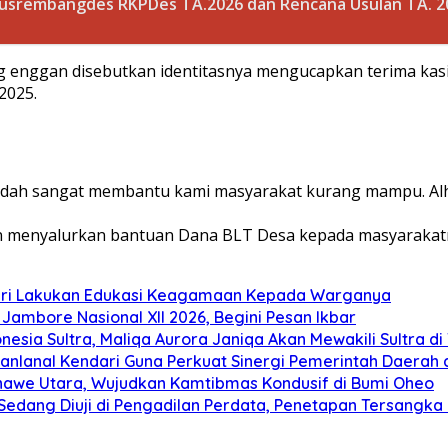
usrembangdes RKPDes TA.2026 dan Rencana Usulan TA. 
ng enggan disebutkan identitasnya mengucapkan terima ka
2025.
 sudah sangat membantu kami masyarakat kurang mampu. Alh
un menyalurkan bantuan Dana BLT Desa kepada masyarakatn
ari Lakukan Edukasi Keagamaan Kepada Warganya
ambore Nasional XII 2026, Begini Pesan Ikbar
nesia Sultra, Maliqa Aurora Janiqa Akan Mewakili Sultra d
anlanal Kendari Guna Perkuat Sinergi Pemerintah Daerah 
Konawe Utara, Wujudkan Kamtibmas Kondusif di Bumi Oheo
edang Diuji di Pengadilan Perdata, Penetapan Tersangka R