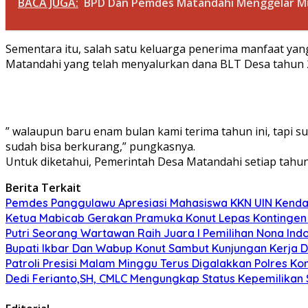
BACA JUGA:
BPD Dan Pemdes Matandahi Menggelar M
Sementara itu, salah satu keluarga penerima manfaat ya
Matandahi yang telah menyalurkan dana BLT Desa tahun 
” walaupun baru enam bulan kami terima tahun ini, tapi
sudah bisa berkurang,” pungkasnya.
Untuk diketahui, Pemerintah Desa Matandahi setiap tah
Berita Terkait
Pemdes Panggulawu Apresiasi Mahasiswa KKN UIN Kend
Ketua Mabicab Gerakan Pramuka Konut Lepas Kontingen J
Putri Seorang Wartawan ‎Raih Juara I Pemilihan Nona Indo
Bupati Ikbar Dan Wabup Konut Sambut Kunjungan Kerja D
Patroli Presisi Malam Minggu Terus Digalakkan Polres 
Dedi Ferianto,SH, CMLC Mengungkap Status Kepemilikan S