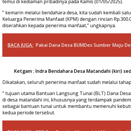
temui di kediaman pribadinya pada Kamis (01/05/2025).
” kemarin melalui bendahara desa, kita sudah kembali 
Keluarga Penerima Manfaat (KPM) dengan rincian Rp.300.00
diserahkan kepada penerima manfaat,” ungkapnya.
BACA JUGA:
Pakai Dana Desa BUMDes Sumber Maju Des
Ketgam : Indra Bendahara Desa Matandahi (kiri) s
Dikatakan, seluruh penerima manfaat sudah melalui tahap
” tujuan utama Bantuan Langsung Tunai (BLT) Dana Desa
di desa matandahi ini, khususnya yang terdampak pandemi 
sebagai bantuan tunai untuk membantu memenuhi kebutuha
kedua periode tersebut.